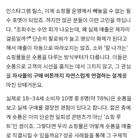
인스타그램 릴스, 이제 쇼핑몰 운영에서 빼놓을 수 없는 필
수 포맷이 되었죠. 하지만 많은 분들이 이런 고민을 하십니
다. "조회수는 수만 회가 나오는데, 왜 실제 매출은 제자리
걸음일까?
"
단순히 팔로워가 늘고 영상이 화제가 된다고
해서 매출이 자동으로 따라오지는 않죠. 소위 '잘 나가는'
쇼핑몰들은 숏폼을 다루는 방식부터가 다릅니다. 이들은
숏폼으로 고객의 시선을 훔치는 데서 그치지 않고, 그 관심
을
자사몰의 구매 버튼까지 자연스럽게 연결하는 설계
를
마친 상태거든요.
실제로 18~34세 소비자 10명 중 8명(약 78%)은 숏폼을
보고 실제 구매를 결정한 경험이 있다고 합니다. 젊은 층에
게 숏폼은 이미 단순한 일회성 콘텐츠가 아닌 '쇼핑 루
트'인 셈이죠. 그렇다면 우리 쇼핑몰은 어떻게 숏폼을 매출
로 직결시킬 수 있을까요? 성공 사례들을 통해 그 구체적