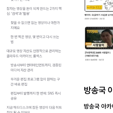
잠자는 영상을 돈이 되게 만드는 2가지 핵
심: '검색'과 '활용’
찾을 수 없으면 없는 영상이나 마찬가
지예요
한 번 찍은 영상, 몇 번이고 다시 쓰는
법
대규모 영상 자산도 안정적으로 관리하는
클라우드 아카이브, 룸엑스
방송사부터 엔터테인먼트까지, 검증된
미디어 자산 관리
무거운 편집 프로그램 없이 원하는 구
간 바로 편집
방송국 
편집부터 발행까지 한 번에: SNS 즉시
공유
방송국 아카
지금 하드디스크에 잠든 영상이 다음 히트
작이 될 수 있어요