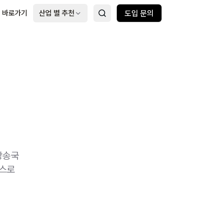
 바로가기
산업 별 추천
도입 문의
방송국
엑스로