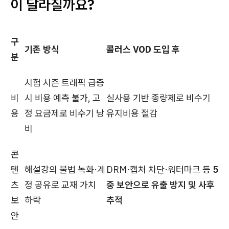
이 달라질까요?
구
기존 방식
콜러스 VOD 도입 후
분
시험 시즌 트래픽 급증
비
시 비용 예측 불가, 고
실사용 기반 종량제로 비수기
용
정 요금제로 비수기 낭
유지비용 절감
비
콘
텐
해설강의 불법 녹화·계
DRM·캡처 차단·워터마크 등
5
츠
정 공유로 교재 가치
중 보안으로 유출 방지 및 사후
보
하락
추적
안