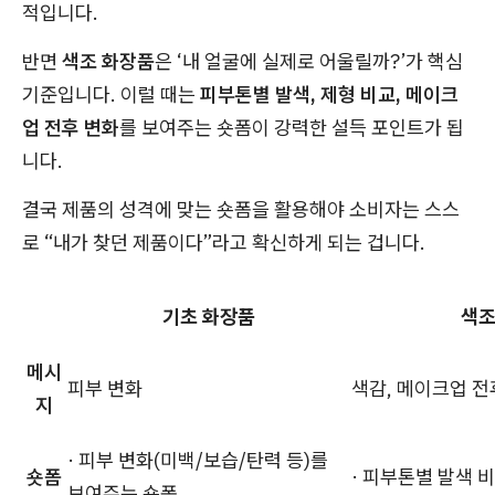
적입니다.
반면
색조 화장품
은 ‘내 얼굴에 실제로 어울릴까?’가 핵심
기준입니다. 이럴 때는
피부톤별 발색, 제형 비교, 메이크
업 전후 변화
를 보여주는 숏폼이 강력한 설득 포인트가 됩
니다.
결국 제품의 성격에 맞는 숏폼을 활용해야 소비자는 스스
로 “내가 찾던 제품이다”라고 확신하게 되는 겁니다.
기초 화장품
색조
메시
피부 변화
색감, 메이크업 전
지
· 피부 변화(미백/보습/탄력 등)를
숏폼
· 피부톤별 발색 
보여주는 숏폼