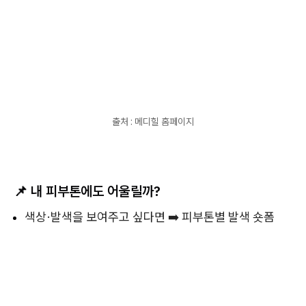
출처 : 메디힐 홈페이지
📌
내 피부톤에도 어울릴까?
색상·발색을 보여주고 싶다면 ➡️ 피부톤별 발색 숏폼